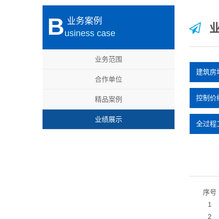
B
业务案例
业
usiness case
业务范围
建筑房
合作单位
控制价
精品案例
业绩展示
全过程
序号
1
2