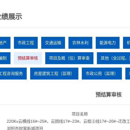
绩展示
地产
市政工程
交通运输
农林水利
能源电力
编制
预结算审核
项目及概（估）算审查
其他（全过程、
工程咨询服务
房屋建筑工程（监理）
市政公用（监理）
预结算审核
项目名称
220Kv云横线16#~25#、云团线17#~23#、云桂②线17#~20#~迁改
浏阳市财富新城项目