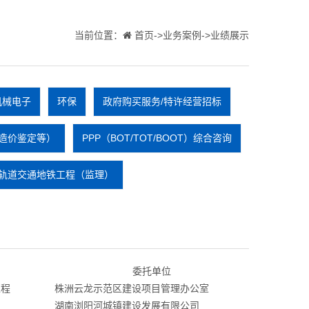
当前位置：
首页->业务案例->业绩展示
机械电子
环保
政府购买服务/特许经营招标
造价鉴定等）
PPP（BOT/TOT/BOOT）综合咨询
轨道交通地铁工程（监理）
委托单位
工程
株洲云龙示范区建设项目管理办公室
湖南浏阳河城镇建设发展有限公司