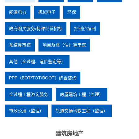
能源电力
机械电子
环保
政府购买服务/特许经营招标
控制价编制
预结算审核
项目及概（估）算审查
其他（全过程、造价鉴定等）
PPP（BOT/TOT/BOOT）综合咨询
全过程工程咨询服务
房屋建筑工程（监理）
市政公用（监理）
轨道交通地铁工程（监理）
建筑房地产