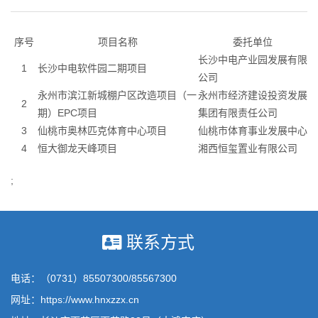
序号
项目名称
委托单位
长沙中电产业园发展有限
1
长沙中电软件园二期项目
公司
永州市滨江新城棚户区改造项目（一
永州市经济建设投资发展
2
期）EPC项目
集团有限责任公司
3
仙桃市奥林匹克体育中心项目
仙桃市体育事业发展中心
4
恒大御龙天峰项目
湘西恒玺置业有限公司
;
联系方式
电话：（0731）85507300/85567300
网址：https://www.hnxzzx.cn