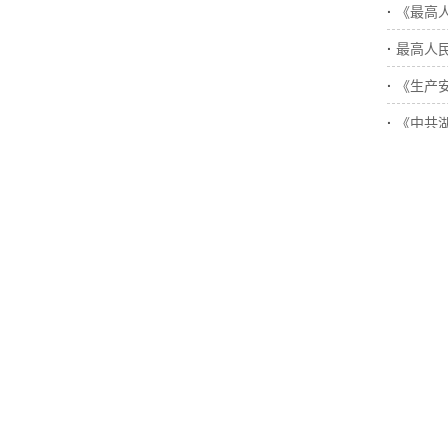
·
《最高
·
最高人
·
《生产
·
《中共
·
湖南省
·
道路交
联系方式
电话：（0731）85507300/85567300
网址：https://www.hnxzzx.cn