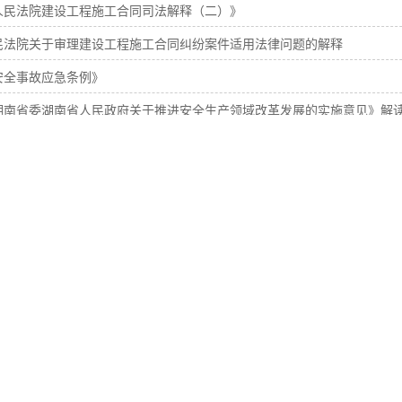
人民法院建设工程施工合同司法解释（二）》
民法院关于审理建设工程施工合同纠纷案件适用法律问题的解释
安全事故应急条例》
湖南省委湖南省人民政府关于推进安全生产领域改革发展的实施意见》解
生产经营单位安全生产主体责任规定
通安全法
首页
<
1
2
3
4
5
6
7
>
线上办公
电子招采系统