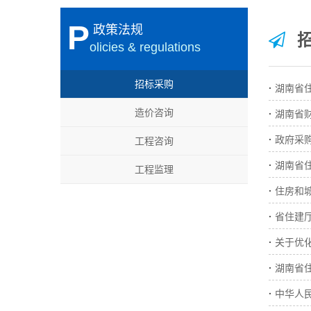
P
政策法规
招
olicies & regulations
招标采购
·
湖南省住
造价咨询
·
湖南省
·
政府采
工程咨询
·
湖南省住房
工程监理
·
住房和
·
省住建
·
关于优化
·
湖南省
·
中华人民