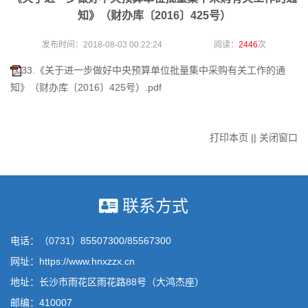
知》（财办库〔2016〕425号）
发布时间：2018-08-03 00:22:24 阅读：
2446
次
33.《关于进一步做好中央预算单位批量集中采购有关工作的通
知》（财办库〔2016〕425号）.pdf
打印本页
||
关闭窗口
联系方式
电话：（0731）85507300/85567300
网址：https://www.hnxzzx.cn
地址：长沙市雨花区雨花路88号（大鸿杰座）
邮编：410007